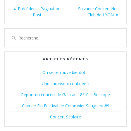
Navigation
Article
Article
Précédent :
Pagination
Suivant :
Concert Hot
de
précédent
suivant
Post
Club de LYON
:
:
l’article
Recherche
pour
:
ARTICLES RÉCENTS
On se retrouve bientôt…
Une surprise « confinée »
Report du concert de Gala au 18/10 – Briscope
Clap de Fin Festival de Colombier Saugnieu #9
Concert Scolaire