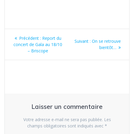
Navigation
Article
Précédent :
Report du
Article
Suivant :
On se retrouve
de
précédent
concert de Gala au 18/10
suivant
bientôt…
:
– Briscope
:
l’article
Laisser un commentaire
Votre adresse e-mail ne sera pas publiée.
Les
champs obligatoires sont indiqués avec
*