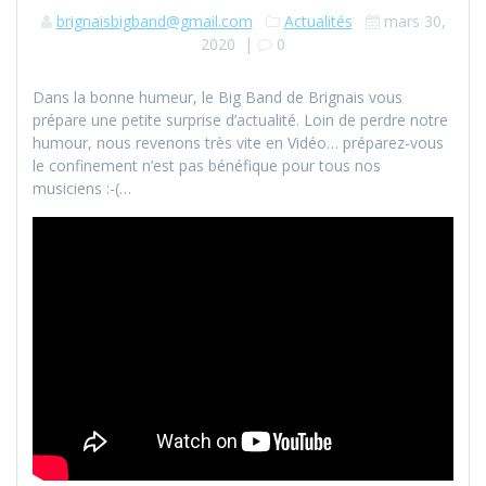
brignaisbigband@gmail.com
Actualités
mars 30,
2020
|
0
Dans la bonne humeur, le Big Band de Brignais vous
prépare une petite surprise d’actualité. Loin de perdre notre
humour, nous revenons très vite en Vidéo… préparez-vous
le confinement n’est pas bénéfique pour tous nos
musiciens :-(…